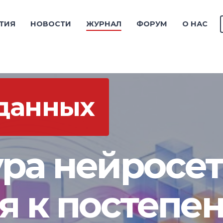
ТИЯ
НОВОСТИ
ЖУРНАЛ
ФОРУМ
О НАС
 данных
ра нейросет
я к постепе