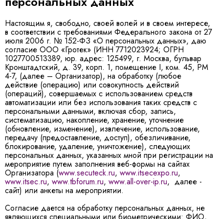
персональных данных
Настоящим я, свободно, своей волей и в своем интересе,
в соответствии с требованиями Федерального закона от 27
июля 2006 г. № 152-ФЗ «О персональных данных», даю
согласие ООО «Гротек» (ИНН 7712023924; ОГРН
1027700513389, юр. адрес: 125499, г. Москва, бульвар
Кронштадтский, д. 39, корп. 1, помещение I, ком. 45, РМ
4-7, (далее – Организатор), на обработку (любое
действие (операцию) или совокупность действий
(операций), совершаемых с использованием средств
автоматизации или без использования таких средств с
персональными данными, включая сбор, запись,
систематизацию, накопление, хранение, уточнение
(обновление, изменение), извлечение, использование,
передачу (предоставление, доступ), обезличивание,
блокирование, удаление, уничтожение), следующих
персональных данных, указанных мной при регистрации на
мероприятие путем заполнения веб-формы на сайтах
Организатора (
www.secuteck.ru
,
www.itsecexpo.ru
,
www.itsec.ru
,
www.tbforum.ru
,
www.all-over-ip.ru
, далее -
сайт) или анкеты на мероприятии.
Согласие дается на обработку персональных данных, не
являющихся специальными или биометрическими: ФИО,