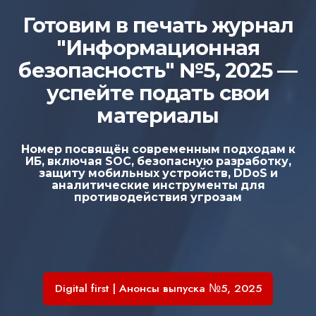
Готовим в печать журнал
"Информационная
безопасность" №5, 2025 —
успейте подать свои
материалы
Номер посвящён современным подходам к
ИБ, включая SOC, безопасную разработку,
защиту мобильных устройств, DDoS и
аналитические инструменты для
противодействия угрозам
Реклама: ООО «ПРОСОФТ-ПК» (ИНН 7735545525). ERID:
2SDnjezwkkX
Digital first | Анонсы выпуска №5, 2025