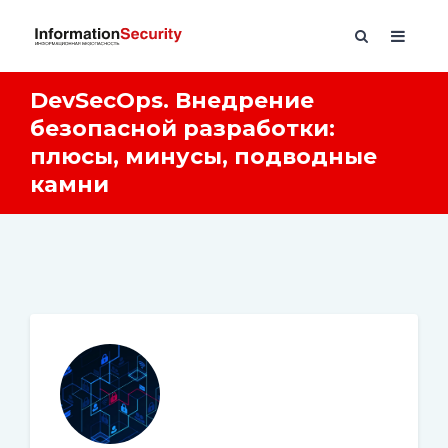
DevSecOps. Внедрение
безопасной разработки:
плюсы, минусы, подводные
камни