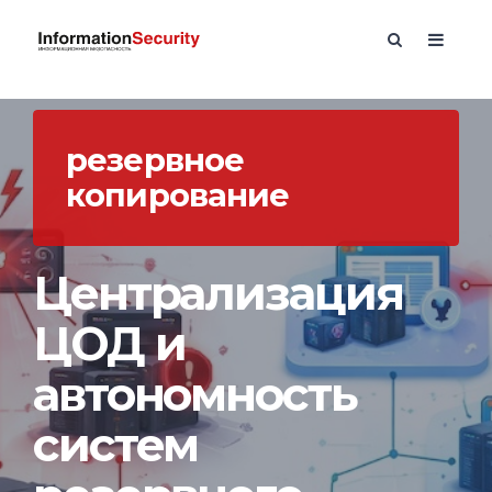
резервное
копирование
Централизация
ЦОД и
автономность
систем