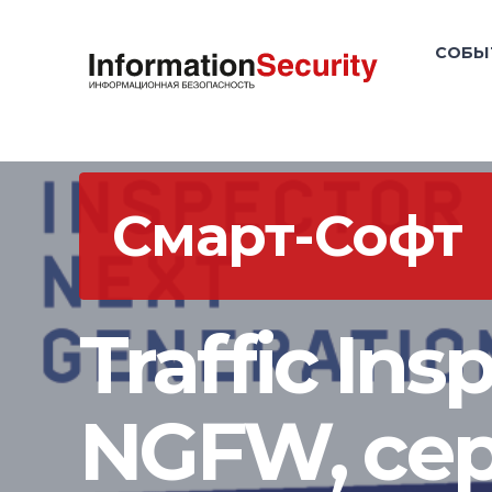
СОБЫ
Смарт-Софт
Traffic Ins
NGFW, се