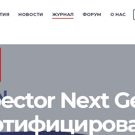
ТИЯ
НОВОСТИ
ЖУРНАЛ
ФОРУМ
О НАС
pector Next G
ртифициров