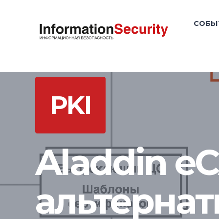
СОБЫ
PKI
Aladdin e
альтернат