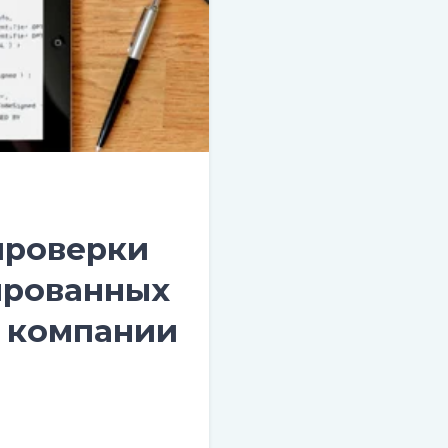
проверки
ированных
т компании