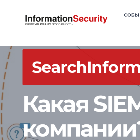
СОБЫ
SearchInform
Какая SIE
компании