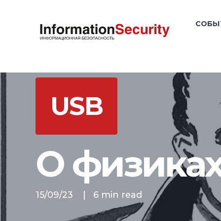
СОБЫ
USB
О физиках
15/09/23
|
6 min read