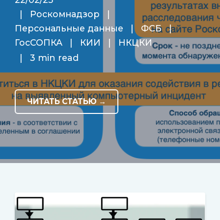
|
Роскомнадзор
|
Персональные данные
|
ФСБ
|
ГосСОПКА
|
КИИ
|
НКЦКИ
|
3 min read
ЧИТАТЬ СТАТЬЮ →