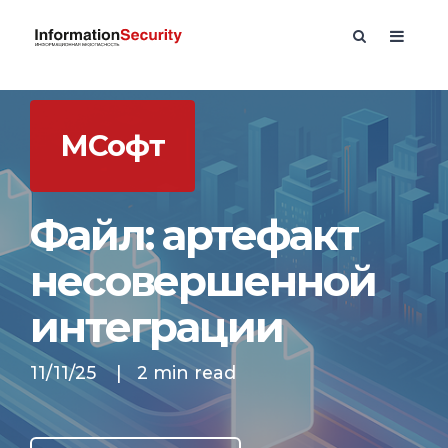
МСофт
Файл: артефакт
несовершенной
интеграции
11/11/25
|
2 min read