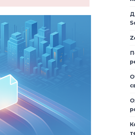
Д
S
Z
П
р
О
с
О
р
К
т