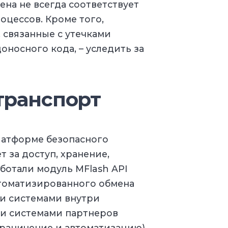
на не всегда соответствует
цессов. Кроме того,
 связанные с утечками
носного кода, – уследить за
транспорт
латформе безопасного
т за доступ, хранение,
ботали модуль MFlash API
втоматизированного обмена
 системами внутри
ми системами партнеров
граничение и автоматизацию).