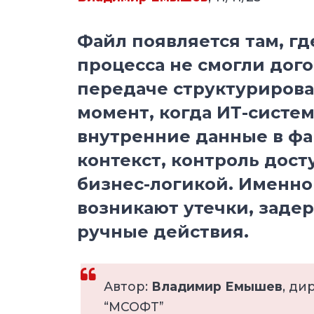
Файл появляется там, г
процесса не смогли дог
передаче структуриров
момент, когда ИТ-систе
внутренние данные в фа
контекст, контроль досту
бизнес-логикой. Именно 
возникают утечки, заде
ручные действия.
Автор:
Владимир Емышев
, ди
“МСОФТ”