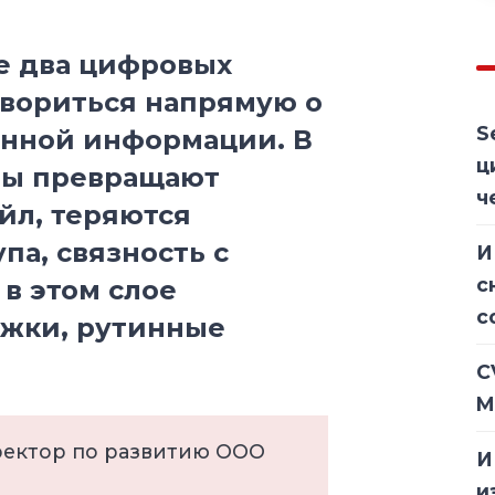
де два цифровых
овориться напрямую о
S
анной информации. В
ц
мы превращают
ч
йл, теряются
па, связность с
И
с
в этом слое
с
ржки, рутинные
C
M
ректор по развитию ООО
И
и