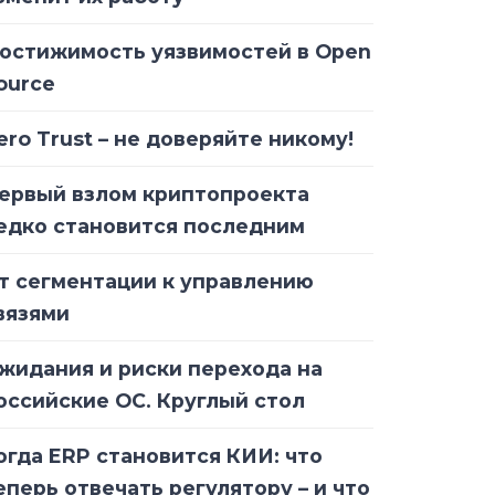
остижимость уязвимостей в Open
ource
ero Trust – не доверяйте никому!
ервый взлом криптопроекта
едко становится последним
т сегментации к управлению
вязями
жидания и риски перехода на
оссийские ОС. Круглый стол
огда ERP становится КИИ: что
еперь отвечать регулятору – и что