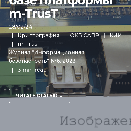
m-TrusT
28/02/24
|
Криптография
|
ОКБ САПР
|
КИИ
|
m-TrusT
|
Журнал "Информационная
безопасность" №6, 2023
|
3 min read
ЧИТАТЬ СТАТЬЮ →