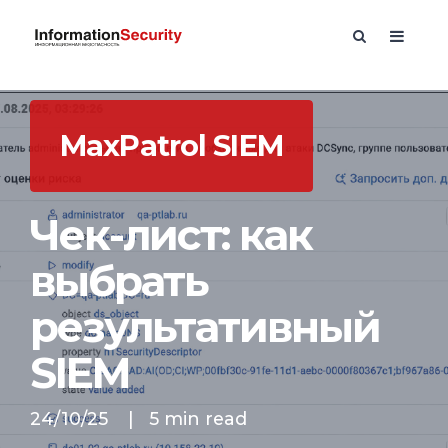
MaxPatrol SIEM
Чек-лист: как
выбрать
результативный
SIEM
24/10/25
|
5 min read