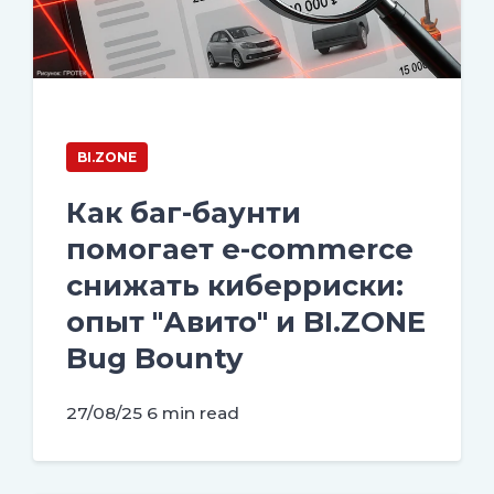
BI.ZONE
Как баг-баунти
помогает e-commerce
снижать киберриски:
опыт "Авито" и BI.ZONE
Bug Bounty
27/08/25
6 min read