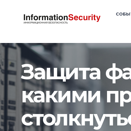
СОБЫ
Защита фа
какими п
столкнуть