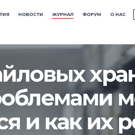
ТИЯ
НОВОСТИ
ЖУРНАЛ
ФОРУМ
О НАС
йловых хра
роблемами 
ся и как их 