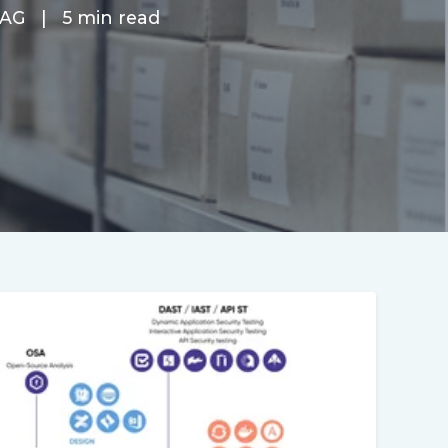
AG
|
5 min read