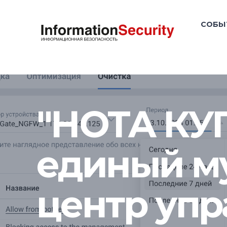
СОБЫ
"НОТА КУП
единый м
центр уп