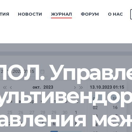
ТИЯ
НОВОСТИ
ЖУРНАЛ
ФОРУМ
О НАС
ОЛ. Управле
ультивендо
равления ме