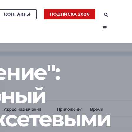
КОНТАКТЫ
ПОДПИСКА 2026
ние":
рный
жсетевыми