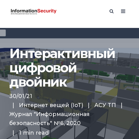
Интерактивный
цифровой
двойник
30/01/21
|
Интернет вещей (IoT)
|
АСУ ТП
|
Журнал "Информационная
безопасность" №6, 2020
|
1 min read