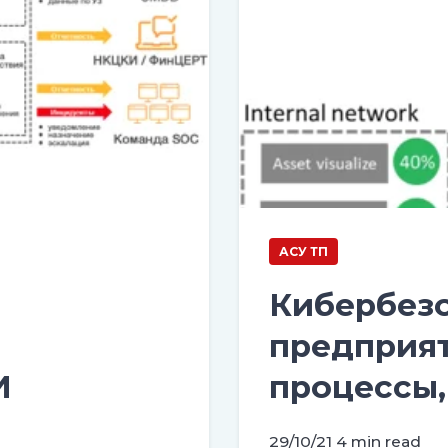
АСУ ТП
Кибербез
предприят
И
процессы
29/10/21
4 min read