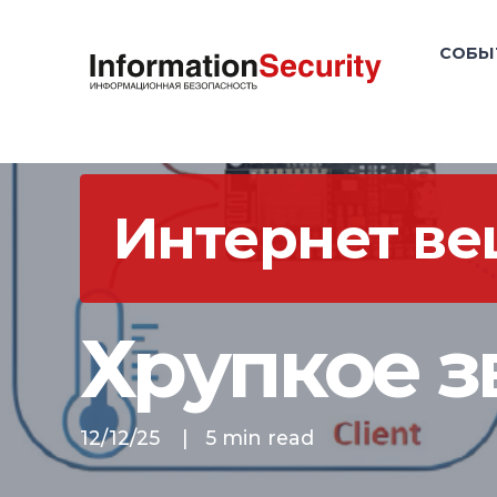
СОБЫ
Интернет вещ
Хрупкое з
12/12/25
|
5 min read