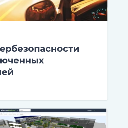
бербезопасности
люченных
лей