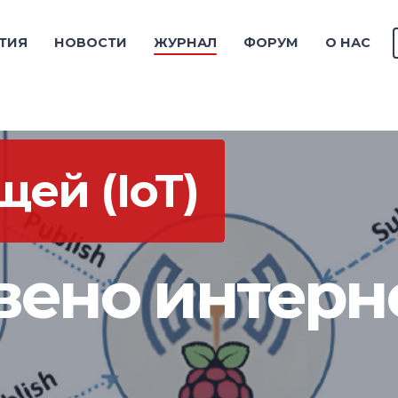
ТИЯ
НОВОСТИ
ЖУРНАЛ
ФОРУМ
О НАС
ей (IoT)
вено интерн