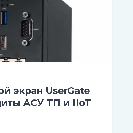
й экран UserGate
щиты АСУ ТП и IIoT