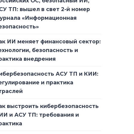
оссийских ОС, безопасный ИИ,
СУ ТП: вышел в свет 2-й номер
урнала «Информационная
езопасность»
ак ИИ меняет финансовый сектор:
ехнологии, безопасность и
рактика внедрения
ибербезопасность АСУ ТП и КИИ:
егулирование и практика
траслей
ак выстроить кибербезопасность
ИИ и АСУ ТП: требования и
рактика