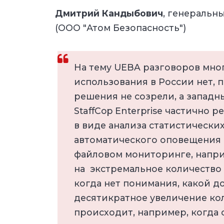
Дмитрий Кандыбович
, генеральн
(ООО "Атом Безопасность")
На тему UEBA разговоров мног
использования в России нет, 
решения не созрели, а западн
StaffCop Enterprise частично
в виде анализа статистически
автоматического оповещения о
файловом мониторинге, напри
на
экстремальное количество 
когда нет понимания, какой д
десятикратное увеличение кол
происходит, например, когда