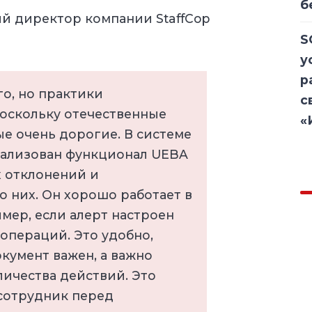
б
ый директор компании StaffCop
S
у
р
о, но практики
с
поскольку отечественные
«
ые очень дорогие. В системе
 реализован функционал UEBA
х отклонений и
 них. Он хорошо работает в
мер, если алерт настроен
операций. Это удобно,
окумент важен, а важно
ичества действий. Это
 сотрудник перед