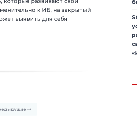
, которые развивают свои
б
менительно к ИБ, на закрытый
S
ожет выявить для себя
у
р
с
«
редыдущие