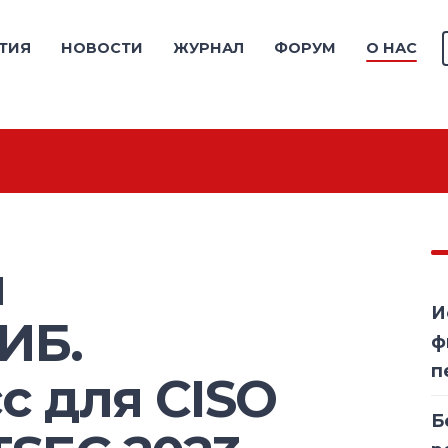
ТИЯ
НОВОСТИ
ЖУРНАЛ
ФОРУМ
О НАС
и
И
ИБ.
ф
п
с для CISO
Б