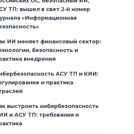
оссийских ОС, безопасный ИИ,
СУ ТП: вышел в свет 2-й номер
урнала «Информационная
езопасность»
ак ИИ меняет финансовый сектор:
ехнологии, безопасность и
рактика внедрения
ибербезопасность АСУ ТП и КИИ:
егулирование и практика
траслей
ак выстроить кибербезопасность
ИИ и АСУ ТП: требования и
рактика