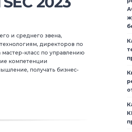
TSEC 2023
р
А
ж
б
го и среднего звена,
К
технологиям, директоров по
т
 мастер-класс по управлению
п
кие компетенции
ышление, получать бизнес-
К
р
о
К
К
п