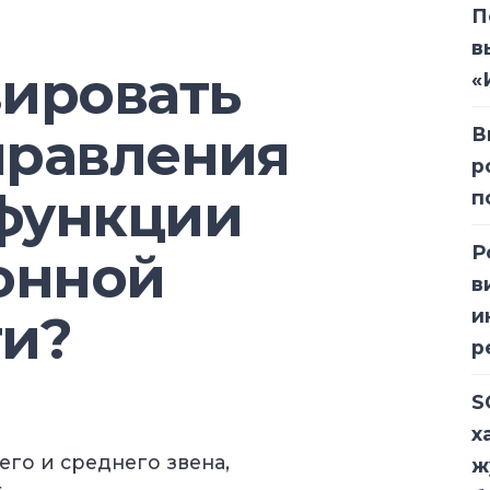
П
в
зировать
«
правления
В
р
функции
п
Р
онной
в
и
ти?
р
S
х
го и среднего звена,
ж