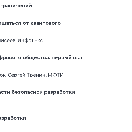
ограничений
ищаться от квантового
исеев, ИнфоТЕкс
фрового общества: первый шаг
юк, Сергей Тренин, МФТИ
асти безопасной разработки
азработки