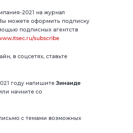
мпания-2021 на журнал
 Вы можете оформить подписку
омощью подписных агентств
/www.itsec.ru/subscribe
йн, в соцсетях, ставьте
.
2021 году
напишите
Зинаиде
или начните со
 письмо с темами возможных