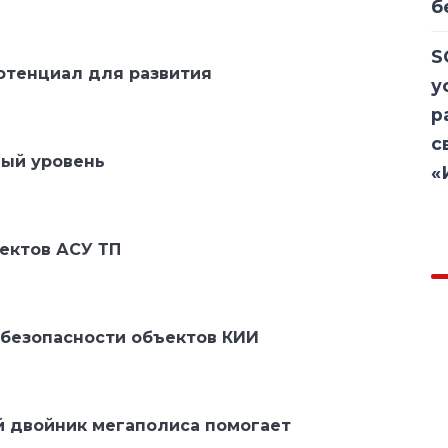
б
S
отенциал для развития
у
р
с
овый уровень
«
ектов АСУ ТП
 безопасности объектов КИИ
й двойник мегаполиса помогает