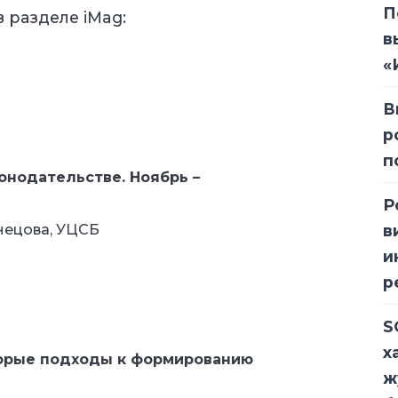
П
 разделе iMag:
в
«
В
р
п
онодательстве. Ноябрь –
Р
нецова, УЦСБ
в
и
р
S
х
торые подходы к формированию
ж