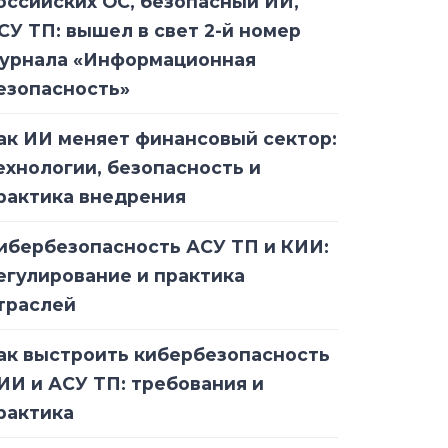
оссийских ОС, безопасный ИИ,
СУ ТП: вышел в свет 2-й номер
урнала «Информационная
езопасность»
ак ИИ меняет финансовый сектор:
ехнологии, безопасность и
рактика внедрения
ибербезопасность АСУ ТП и КИИ:
егулирование и практика
траслей
ак выстроить кибербезопасность
ИИ и АСУ ТП: требования и
рактика