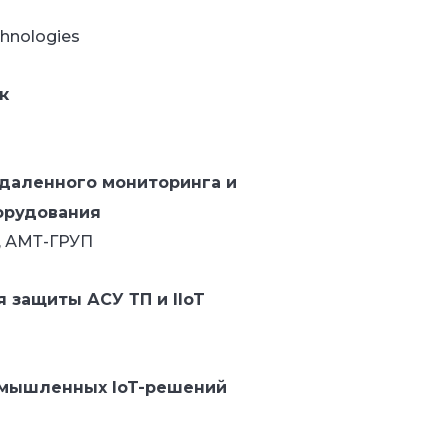
hnologies
к
даленного мониторинга и
орудования
, АМТ-ГРУП
я защиты АСУ ТП и IIoT
омышленных IoT-решений