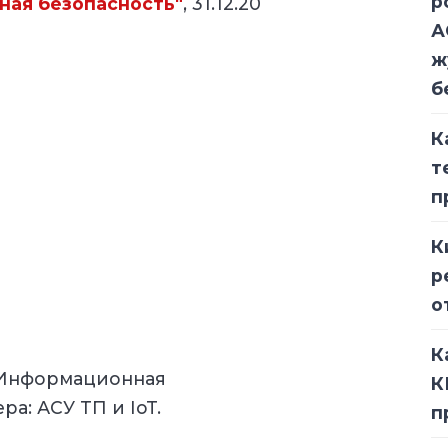
р
ная безопасность"
, 31.12.20
А
ж
б
К
т
п
К
р
о
К
 "Информационная
К
ера:
АСУ ТП и IoT.
п