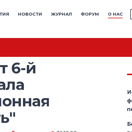
ТИЯ
НОВОСТИ
ЖУРНАЛ
ФОРУМ
О НАС
т 6-й
ала
И
онная
ф
п
ь"
Б