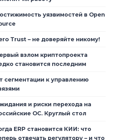
остижимость уязвимостей в Open
ource
ero Trust – не доверяйте никому!
ервый взлом криптопроекта
едко становится последним
т сегментации к управлению
вязями
жидания и риски перехода на
оссийские ОС. Круглый стол
огда ERP становится КИИ: что
еперь отвечать регулятору – и что