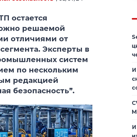
ТП остается
ложно решаемой
S
ми отличиями от
ц
сегмента. Эксперты в
ч
промышленных систем
ием по нескольким
И
с
ным редакцией
с
я безопасность”.
C
M
И
и