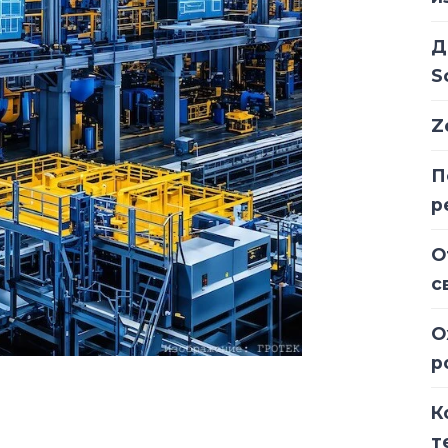
Д
S
Z
П
р
О
с
О
р
К
т