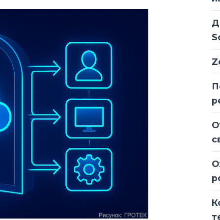
Д
S
Z
П
р
О
с
О
р
К
т