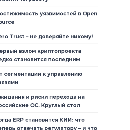
остижимость уязвимостей в Open
ource
ero Trust – не доверяйте никому!
ервый взлом криптопроекта
едко становится последним
т сегментации к управлению
вязями
жидания и риски перехода на
оссийские ОС. Круглый стол
огда ERP становится КИИ: что
еперь отвечать регулятору – и что