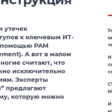
и утечек
S
тупов к ключевым ИТ-
ц
с помощью PAM
ч
ement). А вот в малом
И
многие считают, что
с
ужно исключительно
с
ям. Эксперты
C
” предлагают
M
ему, которую можно
И
и