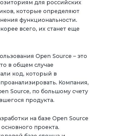
епозиториям для российских
иков, которые определяют
енения функциональности.
корее всего, их станет еще
ользования Open Source – это
то в общем случае
али код, который в
проанализировать. Компания,
pen Source, по большому счету
ившегося продукта.
зработки на базе Open Source
т основного проекта.
кодовой базе сложна и