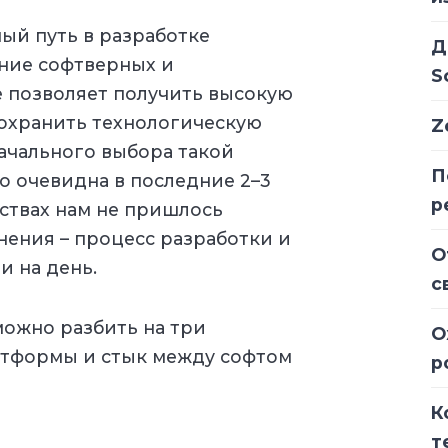
ый путь в разработке
Д
ание софтверных и
S
 позволяет получить высокую
сохранить технологическую
Z
ачального выбора такой
П
о очевидна в последние 2–3
р
ьствах нам не пришлось
нения – процесс разработки и
О
и на день.
с
ожно разбить на три
О
атформы и стык между софтом
р
К
т