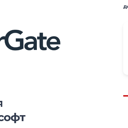
д
я
софт