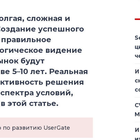
олгая, сложная и
Создание успешного
S
о правильное
ц
логическое видение
ч
рынок будут
ве 5–10 лет. Реальная
И
с
ективность решения
с
спектра условий,
 этой статье.
C
M
р по развитию UserGate
И
и