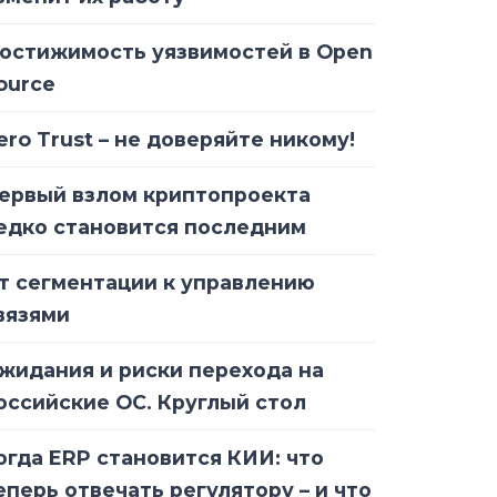
остижимость уязвимостей в Open
ource
ero Trust – не доверяйте никому!
ервый взлом криптопроекта
едко становится последним
т сегментации к управлению
вязями
жидания и риски перехода на
оссийские ОС. Круглый стол
огда ERP становится КИИ: что
еперь отвечать регулятору – и что