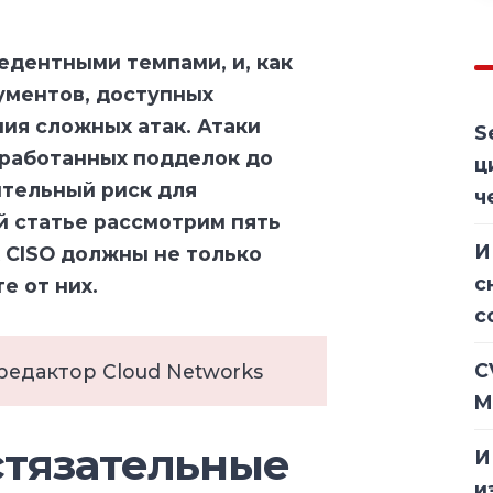
едентными темпами, и, как
ументов, доступных
ия сложных атак. Атаки
S
оработанных подделок до
ц
ительный риск для
ч
ой статье рассмотрим пять
И
х CISO должны не только
с
е от них.
с
C
 редактор Cloud Networks
M
стязательные
И
и