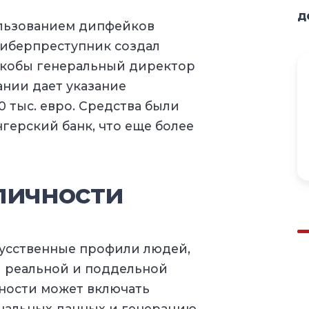
д
ользованием дипфейков
 киберпреступник создал
якобы генеральный директор
нии дает указание
 тыс. евро. Средства были
герский банк, что еще более
личности
кусственные профили людей,
 реальной и поддельной
ности может включать
нальных данных и генерацию