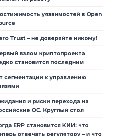
остижимость уязвимостей в Open
ource
ero Trust – не доверяйте никому!
ервый взлом криптопроекта
едко становится последним
т сегментации к управлению
вязями
жидания и риски перехода на
оссийские ОС. Круглый стол
огда ERP становится КИИ: что
еперь отвечать регулятору – и что