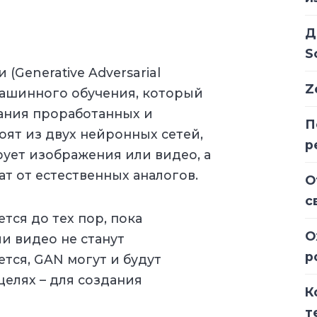
Д
S
(Generative Adversarial
Z
 машинного обучения, который
ания проработанных и
П
оят из двух нейронных сетей,
р
ует изображения или видео, а
ат от естественных аналогов.
О
с
ся до тех пор, пока
О
и видео не станут
р
тся, GAN могут и будут
целях – для создания
К
т