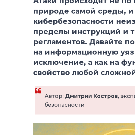
Атаки происходят не по 
природе самой среды, и 
кибербезопасности неи
пределы инструкций и 
регламентов. Давайте п
на информационную уязв
исключение, а как на ф
свойство любой сложной
Автор:
Дмитрий Костров
, экс
безопасности