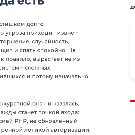
да есть
д
слишком долго
о угроза приходит извне –
вторжение, случайность,
щит и спать спокойно. На
к правило, вырастает не из
систем – сложных,
ившихся и потому изначально
ккуратной она ни казалась,
нажды станет точкой входа:
сией PHP, не обновленный
тренной логикой авторизации.