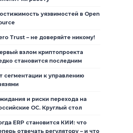
остижимость уязвимостей в Open
ource
ero Trust – не доверяйте никому!
ервый взлом криптопроекта
едко становится последним
т сегментации к управлению
вязями
жидания и риски перехода на
оссийские ОС. Круглый стол
огда ERP становится КИИ: что
еперь отвечать регулятору – и что