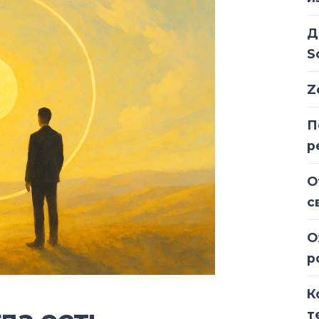
Д
S
Z
П
р
О
с
О
р
К
т