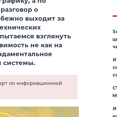
графику, а по
разговор о
збежно выходит за
технических
S
опытаемся взглянуть
ц
имость не как на
ч
ундаментальное
И
 системы.
с
с
перт по информационной
C
M
И
и