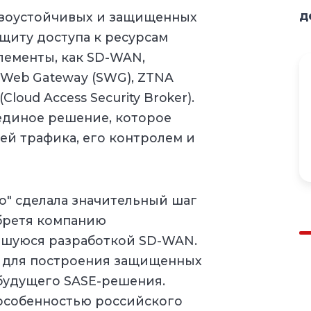
д
казоустойчивых и защищенных
ащиту доступа к ресурсам
лементы, как SD-WAN,
re Web Gateway (SWG), ZTNA
Cloud Access Security Broker).
единое решение, которое
ей трафика, его контролем и
го" сделала значительный шаг
обретя компанию
вшуюся разработкой SD-WAN.
у для построения защищенных
 будущего SASE-решения.
 особенностью российского