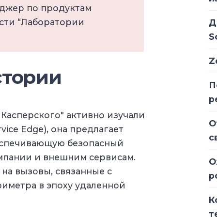
еджер по продуктам
ости “Лаборатории
Д
S
Z
стории
П
р
 Касперского" активно изучали
О
vice Edge), она предлагает
с
еспечивающую безопасный
мпании и внешним сервисам.
О
 на вызовы, связанные с
р
иметра в эпоху удаленной
К
т