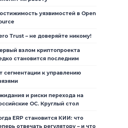
остижимость уязвимостей в Open
ource
ero Trust – не доверяйте никому!
ервый взлом криптопроекта
едко становится последним
т сегментации к управлению
вязями
жидания и риски перехода на
оссийские ОС. Круглый стол
огда ERP становится КИИ: что
еперь отвечать регулятору – и что