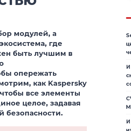
бор модулей, а
S
экосистема, где
ц
ен быть лучшим в
ч
о
И
обы опережать
с
мотрим, как Kaspersky
с
 чтобы все элементы
C
иное целое, задавая
M
й безопасности.
И
и