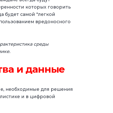
еренности которых говорить
да будет самой "легкой
использованием вредоносного
рактеристика среды
ике.
тва и данные
ые, необходимые для решения
листике и в цифровой