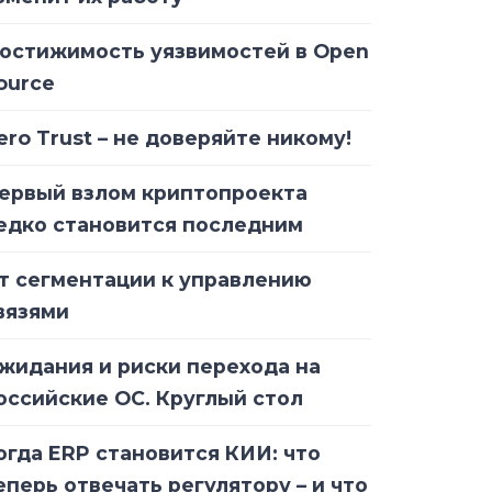
остижимость уязвимостей в Open
ource
ero Trust – не доверяйте никому!
ервый взлом криптопроекта
едко становится последним
т сегментации к управлению
вязями
жидания и риски перехода на
оссийские ОС. Круглый стол
огда ERP становится КИИ: что
еперь отвечать регулятору – и что