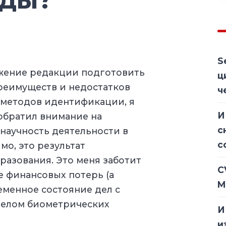
S
жение редакции подготовить
ц
преимуществ и недостатков
ч
методов идентификации, я
И
обратил внимание на
с
научность деятельности в
с
мо, это результат
разования. Это меня заботит
C
 финансовых потерь (а
M
еменное состояние дел с
целом биометрических
И
и