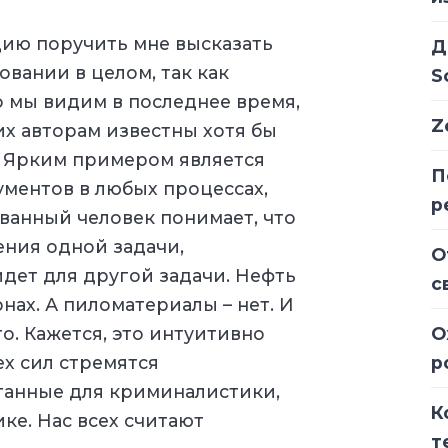
цию поручить мне высказать
Д
вании в целом, так как
S
о мы видим в последнее время,
Z
 их авторам известны хотя бы
. Ярким примером является
П
ментов в любых процессах,
р
ванный человек понимает, что
ния одной задачи,
О
дет для другой задачи. Нефть
с
нах. А пиломатериалы – нет. И
о. Кажется, это интуитивно
О
ех сил стремятся
р
танные для криминалистики,
К
ке. Нас всех считают
т