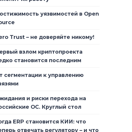
остижимость уязвимостей в Open
ource
ero Trust – не доверяйте никому!
ервый взлом криптопроекта
едко становится последним
т сегментации к управлению
вязями
жидания и риски перехода на
оссийские ОС. Круглый стол
огда ERP становится КИИ: что
еперь отвечать регулятору – и что