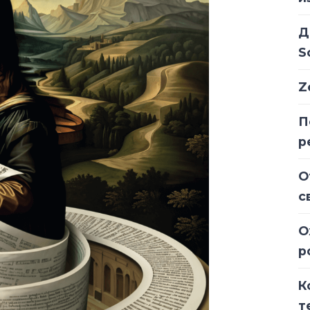
Д
S
Z
П
р
О
с
О
р
К
т