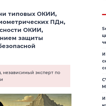
ни типовых ОКИИ,
иометрических ПДн,
S
сности ОКИИ,
ц
ением защиты
ч
 безопасной
И
с
с
я
, независимый эксперт по
ти
C
M
И
и