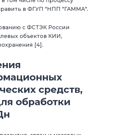
 в том числе по процессу
равить в ФГУП "НПП "ГАММА".
сованию с ФСТЭК России
левых объектов КИИ,
охранения [4].
ения
ормационных
ческих средств,
ля обработки
Дн