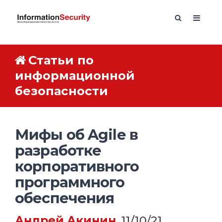
Статьи по
информационной
безопасности
Мифы об Agile в
разработке
корпоративного
программного
обеспечения
Андрей Акинин
, 11/10/21