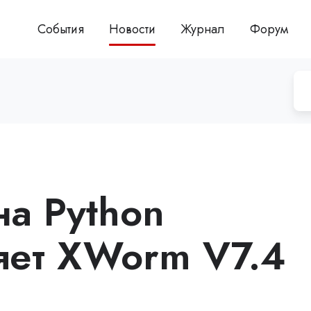
События
Новости
Журнал
Форум
на Python
яет XWorm V7.4