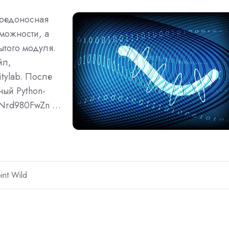
 вредоносная
можности, а
рытого модуля.
йл,
itylab. После
ый Python-
MNrd980FwZn …
int Wild