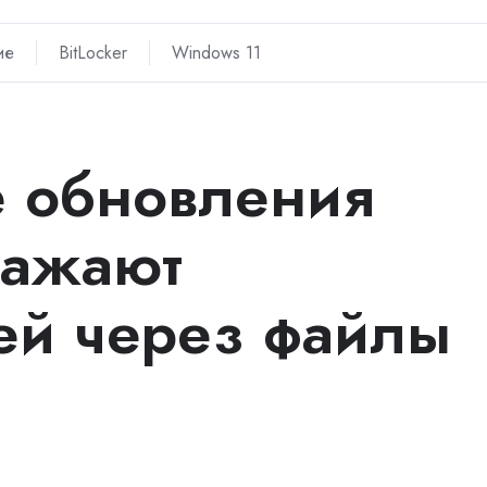
ие
BitLocker
Windows 11
 обновления
ражают
ей через файлы