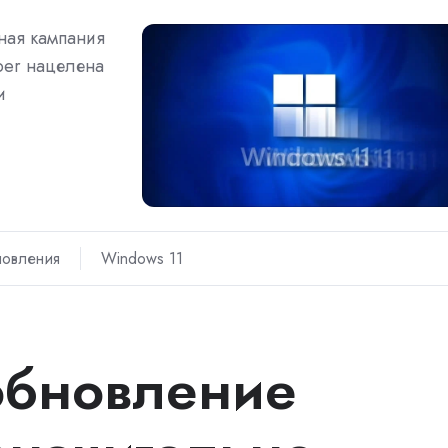
ная кампания
ber нацелена
и
новления
Windows 11
обновление