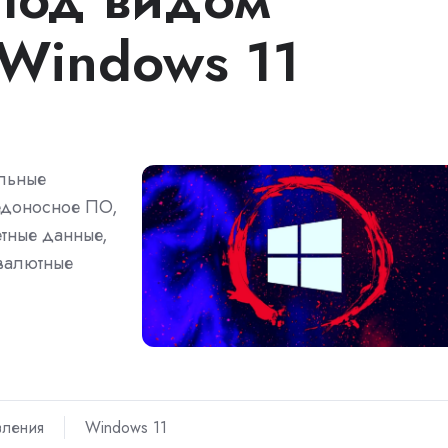
Windows 11
льные
едоносное ПО,
етные данные,
овалютные
вления
Windows 11