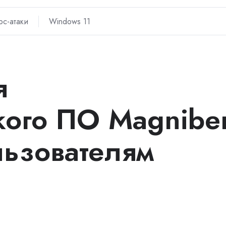
рс-атаки
Windows 11
я
кого ПО Magnibe
льзователям