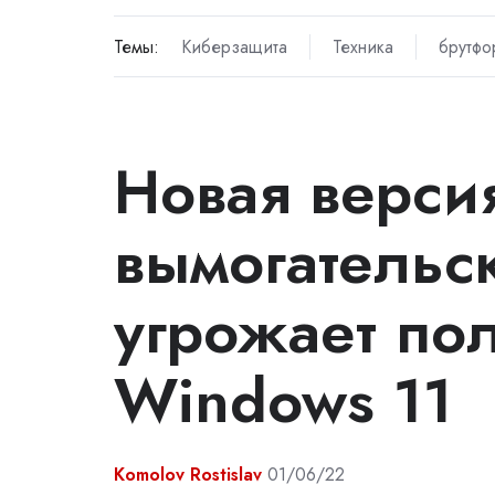
Темы:
Киберзащита
Техника
брутфо
Новая верси
вымогательс
угрожает по
Windows 11
Komolov Rostislav
01/06/22