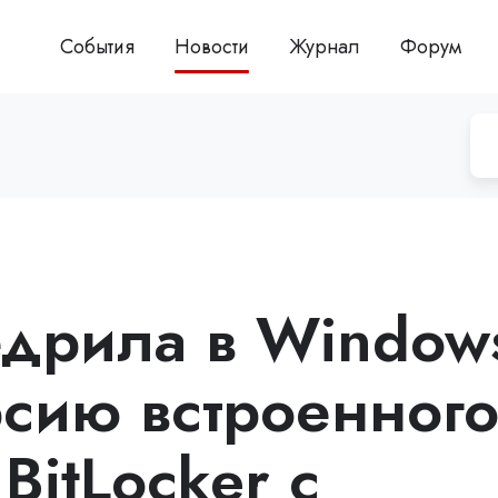
События
Новости
Журнал
Форум
недрила в Window
рсию встроенног
BitLocker с