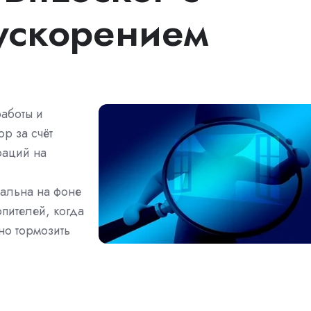
ускорением
работы и
р за счёт
раций на
уальна на фоне
пителей, когда
но тормозить