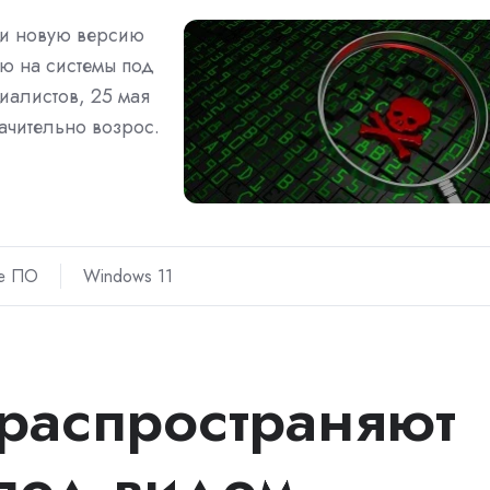
ли новую версию
ю на системы под
иалистов, 25 мая
ачительно возрос.
ое ПО
Windows 11
распространяют
под видом