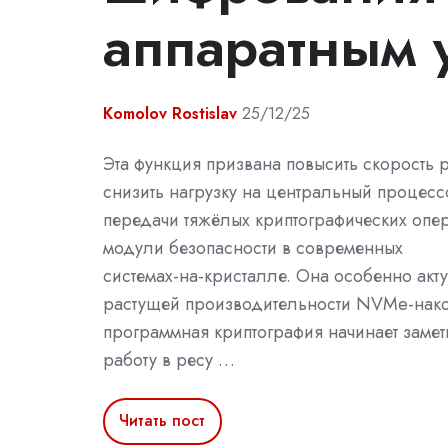
аппаратным 
Komolov Rostislav
25/12/25
Эта функция призвана повысить скорость 
снизить нагрузку на центральный процессо
передачи тяжёлых криптографических опе
модули безопасности в современных
системах‑на‑кристалле. Она особенно акт
растущей производительности NVMe‑нако
программная криптография начинает замет
работу в ресу …
Читать пост