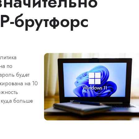
значительно
P-брутфорс
литика
на по
ароль будет
окирована на 10
ожность
 куда больше