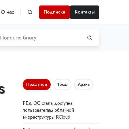
О нас
Подписка
Контакты
s
Недавнее
Темы
Архив
о
РЕД ОС стала доступна
пользователям облачной
инфраструктуры RCloud