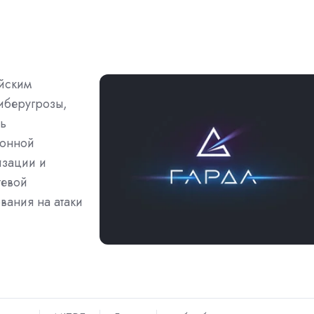
йским
киберугрозы,
ть
ионной
изации и
тевой
вания на атаки