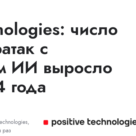
nologies: число
атак с
м ИИ выросло
4 года
echnologies,
ы раз