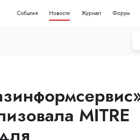
События
Новости
Журнал
Форум
азинформсервис
лизовала MITRE
 для