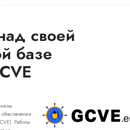
 над своей
ой базе
 CVE
анизм
 обеспечении
GCVE). Работы