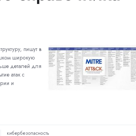
руктуру, пишут в
ишком широкую
льше деталей для
ие атак с
рии и
кибербезопасность