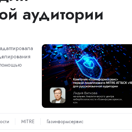
ой аудитории
 адаптировала
оделирования
с помощью
ости
MITRE
Газинформсервис