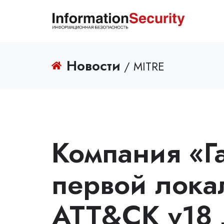
Новости
/ MITRE
Компания «Г
первой лока
ATT&CK v18