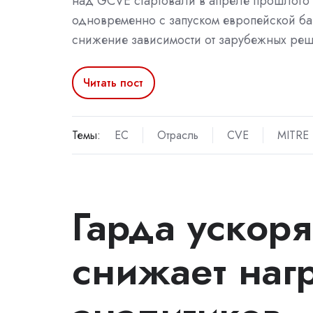
над GCVE стартовали в апреле прошлого 
одновременно с запуском европейской ба
снижение зависимости от зарубежных ре
Читать пост
Темы:
ЕС
Отрасль
CVE
MITRE
Гарда ускоря
снижает нагр