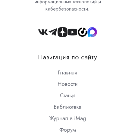
информационных технологий и
кибербезопасности.
Join
us
on
Навигация по сайту
Slack
Главная
Новости
Статьи
Библиотека
Журнал в iMag
Форум