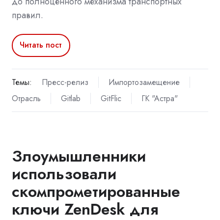
до полноценного механизма транспортных
правил.
Читать пост
Темы:
Пресс-релиз
Импортозамещение
Отрасль
Gitlab
GitFlic
ГК "Астра"
Злоумышленники
использовали
скомпрометированные
ключи ZenDesk для