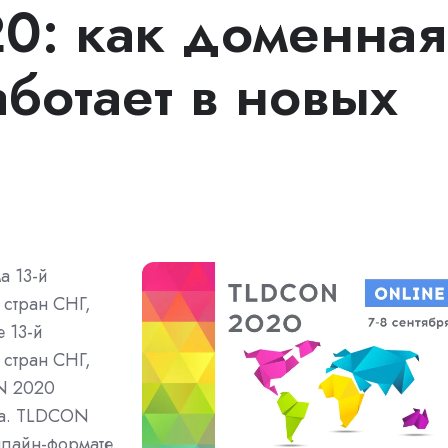
0: как доменная
ботает в новых
а 13-й
 стран СНГ,
 13-й
 стран СНГ,
N 2020
ма. TLDCON
нлайн-формате.