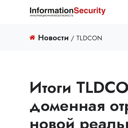
Новости
/ TLDCON
Итоги TLDC
доменная от
новой реаль