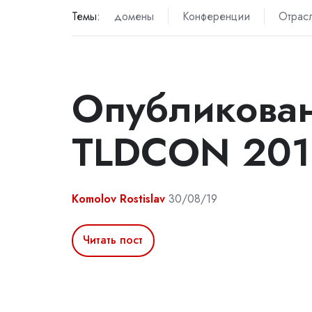
Темы:
домены
Конференции
Отрас
Опубликован
TLDCON 201
Komolov Rostislav
30/08/19
Читать пост