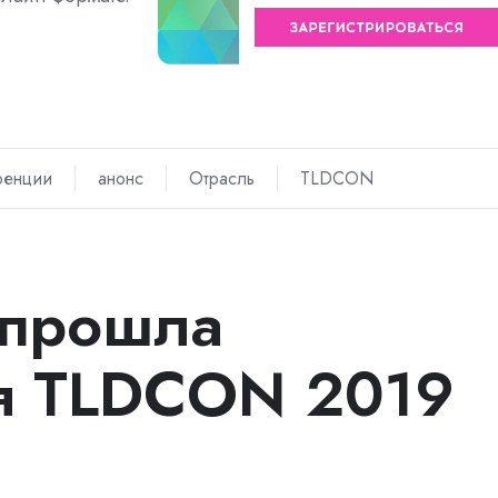
ренции
анонс
Отрасль
TLDCON
 прошла
я TLDCON 2019