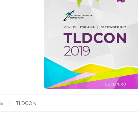
ль
TLDCON