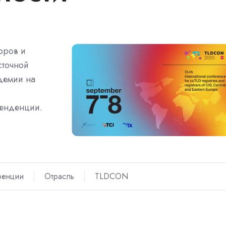
оров и
сточной
демии на
тенденции.
ренции
Отрасль
TLDCON