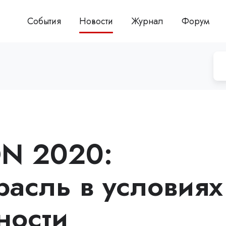
События
Новости
Журнал
Форум
ON 2020:
расль в условиях
ности