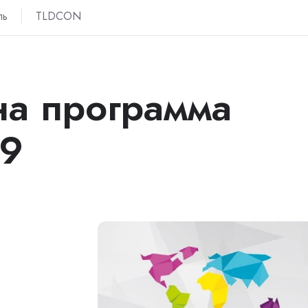
ль
TLDCON
а программа
9