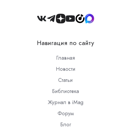
Join
us
on
Навигация по сайту
Slack
Главная
Новости
Статьи
Библиотека
Журнал в iMag
Форум
Блог