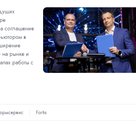
едущих
ре
ла соглашение
бьютором в
сширение
 на рынке и
апах работы с
формсервис
Fortis