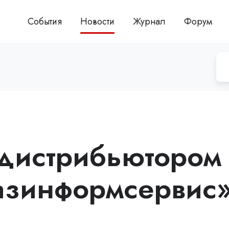
События
Новости
Журнал
Форум
 дистрибьютором
азинформсервис