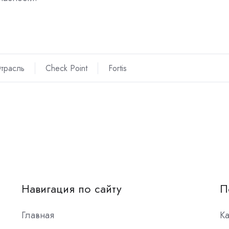
трасль
Check Point
Fortis
Навигация по сайту
П
Главная
К