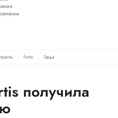
роения
оративном
трасль
Fortis
Гарда
tis получила
ию