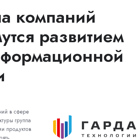
ппа компаний
утся развитием
нформационной
и
ний в сфере
ктуры группа
ии продуктов
рять