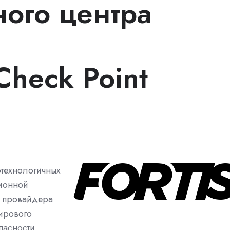
ного центра
heck Point
отехнологичных
ионной
о провайдера
мирового
пасности.