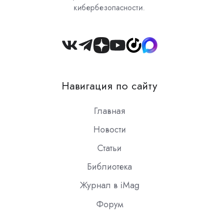
кибербезопасности.
Join
us
on
Навигация по сайту
Slack
Главная
Новости
Статьи
Библиотека
Журнал в iMag
Форум