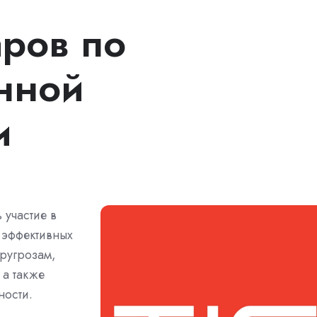
ров по
нной
и
участие в
 эффективных
ругрозам,
 а также
ности.