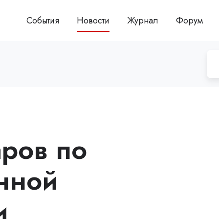
События
Новости
Журнал
Форум
ров по
нной
и