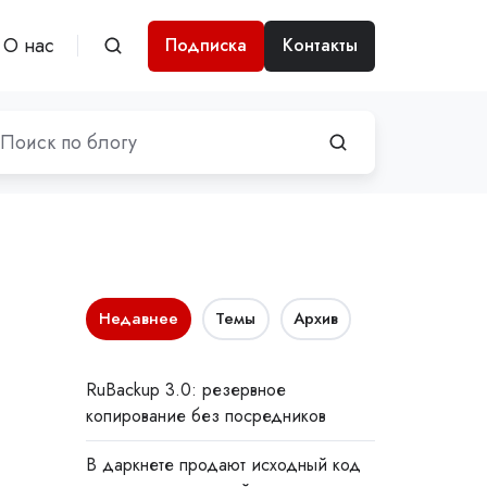
О нас
Подписка
Контакты
Недавнее
Темы
Архив
RuBackup 3.0: резервное
копирование без посредников
В даркнете продают исходный код