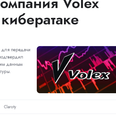
компания Volex
 кибератаке
й для передачи
 подтвердил
оим данным
туры.
Claroty