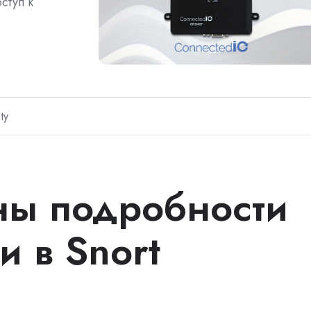
ступ к
ty
ны подробности
и в Snort