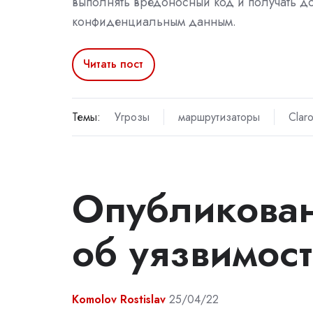
выполнять вредоносный код и получать до
конфиденциальным данным.
Читать пост
Темы:
Угрозы
маршрутизаторы
Claro
Опубликова
об уязвимост
Komolov Rostislav
25/04/22