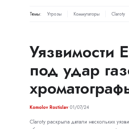
Темы:
Угрозы
Коммутаторы
Claroty
Уязвимости E
под удар га
хроматограф
Komolov Rostislav
01/07/24
Claroty раскрыла детали нескольких уязв