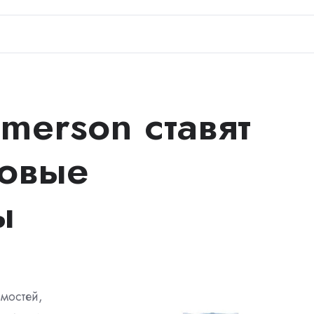
merson ставят
зовые
ы
имостей,