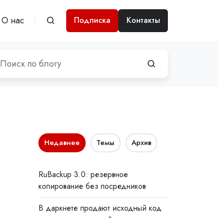
О нас
Подписка
Контакты
Недавнее
Темы
Архив
RuBackup 3.0: резервное
копирование без посредников
В даркнете продают исходный код