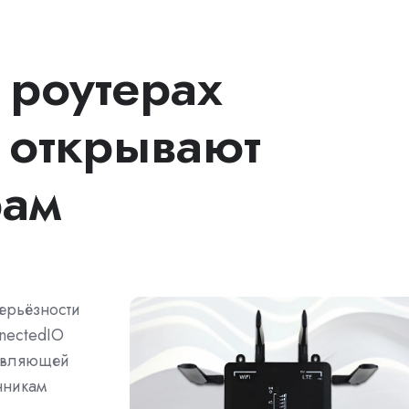
 роутерах
 открывают
рам
ерьёзности
nectedIO
равляющей
нникам