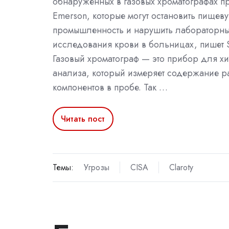
обнаруженных в газовых хроматографах п
Emerson, которые могут остановить пищев
промышленность и нарушить лабораторн
исследования крови в больницах, пишет Se
Газовый хроматограф — это прибор для х
анализа, который измеряет содержание р
компонентов в пробе. Так …
Читать пост
Темы:
Угрозы
CISA
Claroty