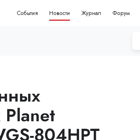
События
Новости
Журнал
Форум
нных
 Planet
 WGS-804HPT