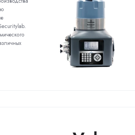
роизводства
ую
ые
curitylab.
имического
азличных