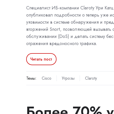
Специалист ИБ-компании Claroty Ури Катц (
опубликовал подробности о теперь уже 
уязвимости в системе обнаружения и пре
вторжений Snort, позволяющей вызывать о
обслуживании (DoS) и делать систему бе
отражения вредоносного трафика.
Читать пост
Темы:
Cisco
Угрозы
Claroty
Более 70% у