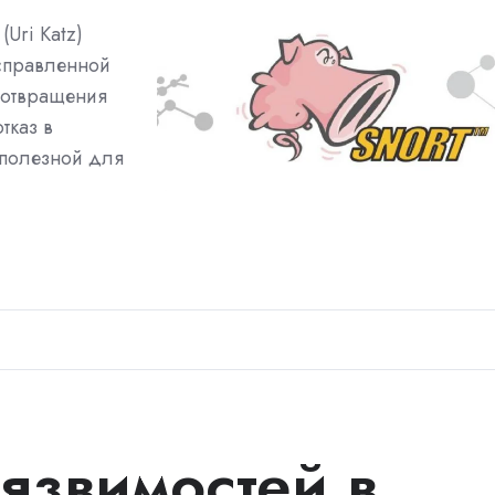
Uri Katz)
исправленной
дотвращения
тказ в
сполезной для
язвимостей в