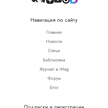
Join
us
on
Навигация по сайту
Slack
Главная
Новости
Статьи
Библиотека
Журнал в iMag
Форум
Блог
Подписки и регистрации