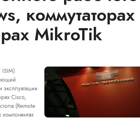
s, коммутаторах
ерах MikroTik
T ISIM)
ляющий
и эксплуатации
орах Cisco,
стола (Remote
х компонентах