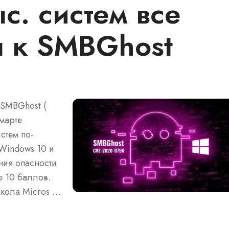
с. систем все
 к SMBGhost
 SMBGhost (
марте
стем по-
Windows 10 и
ния опасности
 10 баллов.
токола Micros …