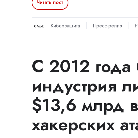
Читать пост
Темы:
Киберзащита
Пресс-релиз
P
С 2012 года
индустрия л
$13,6 млрд в
хакерских ат