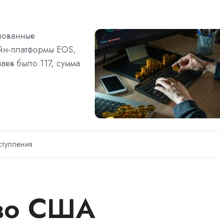
зованные
йн-платформы EOS,
чаев было 117, сумма
тупления
тво США