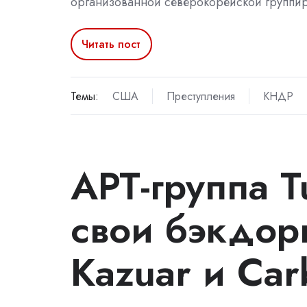
организованной северокорейской группир
Читать пост
Темы:
США
Преступления
КНДР
APT-группа T
свои бэкдор
Kazuar и Car