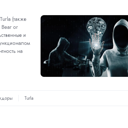
urla (также
 Bear or
ьственные и
функционалом
тность на
кдоры
Turla