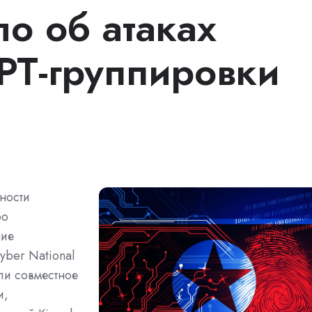
о об атаках
PT-группировки
ности
ро
ние
yber National
ли совместное
и,