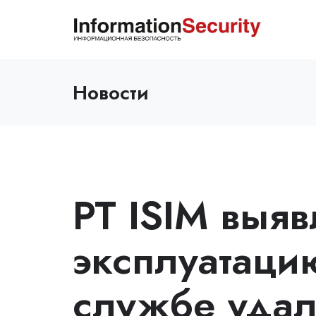
Новости
PT ISIM выяв
эксплуатаци
службе удал