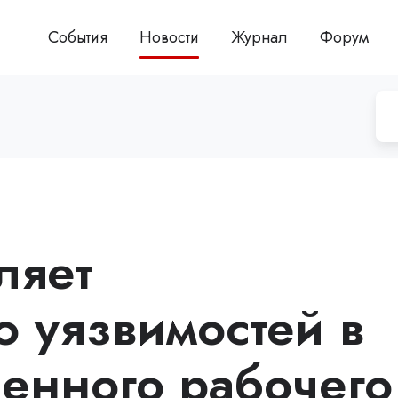
События
Новости
Журнал
Форум
ляет
ю уязвимостей в
енного рабочего