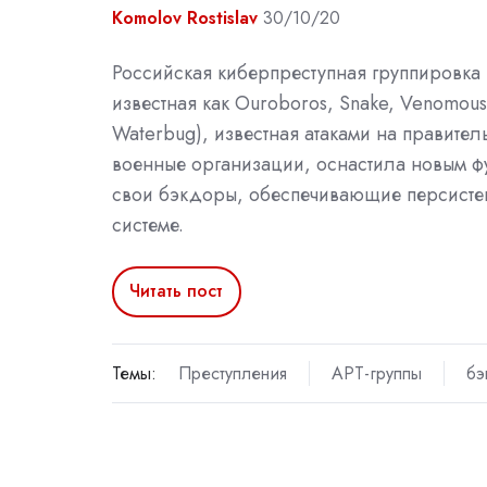
Komolov Rostislav
30/10/20
Российская киберпреступная группировка T
известная как Ouroboros, Snake, Venomous
Waterbug), известная атаками на правител
военные организации, оснастила новым 
свои бэкдоры, обеспечивающие персистен
системе.
Читать пост
Темы:
Преступления
APT-группы
бэ