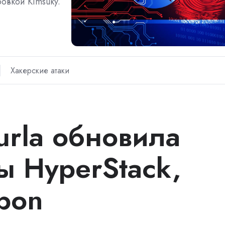
овкой Kimsuky.
Хакерские атаки
urla обновила
ы HyperStack,
bon