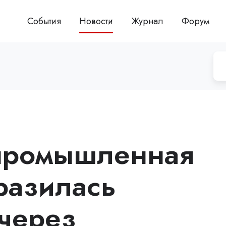
События
Новости
Журнал
Форум
 промышленная
разилась
через