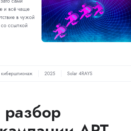
 зато сами
е и всё чаще
тствие в чужой
b со ссылкой
кибершпионаж
2025
Solar 4RAYS
 разбор
кампании APT-