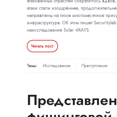
атакованных отраслей сократилось вдвое,
атаки стали изощрённее, продолжительне
направлены на тихое многомесячное прису
инфраструктуре. Об этом пишет Securityla
наисследование Solar 4RAYS.
Читать пост
Темы:
Исследование
Преступления
Представлен
фишинговой 