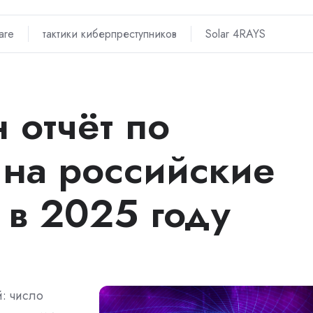
are
тактики киберпреступников
Solar 4RAYS
 отчёт по
 на российские
 в 2025 году
: число