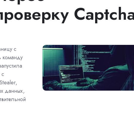
роверку Captch
аницу с
ь команду
запустила
 с
Stealer,
ых данных,
ствительной