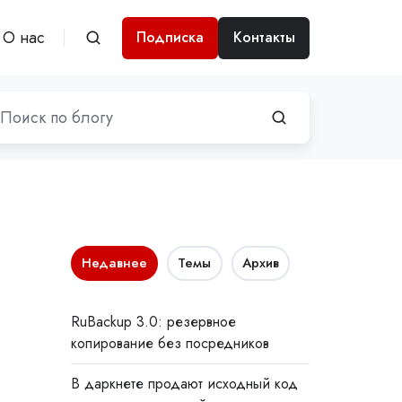
О нас
Подписка
Контакты
Недавнее
Темы
Архив
RuBackup 3.0: резервное
копирование без посредников
В даркнете продают исходный код