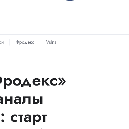
ки
Фродекс
Vulns
Фродекс»
аналы
 старт