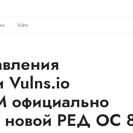
кс
Vulns
авления
 Vulns.io
VM официально
с новой РЕД ОС 