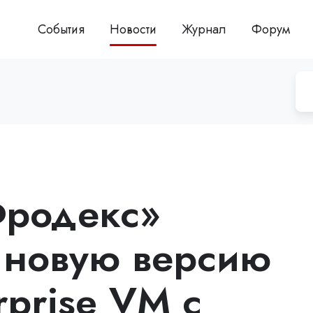
События
Новости
Журнал
Форум
Фродекс»
 новую версию
rprise VM с