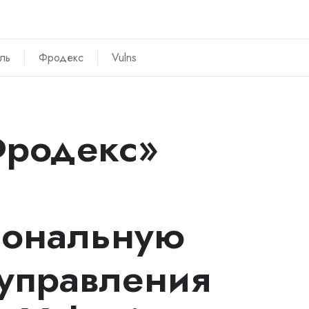
ль
Фродекс
Vulns
Фродекс»
иональную
 управления