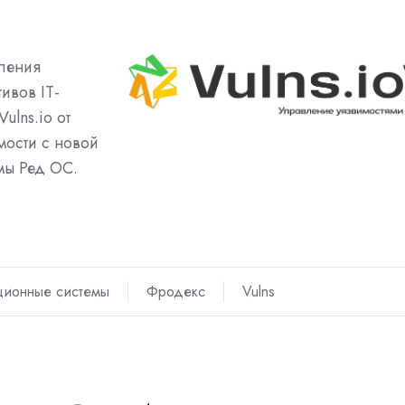
ления
ивов IT-
ulns.io от
мости с новой
мы Ред ОС.
ционные системы
Фродекс
Vulns