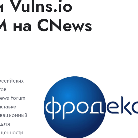
 Vulns.io
VM на CNews
оссийских
тов
News Forum
ставке
овационный
 для
ищенности