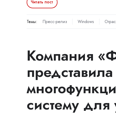
Читать пост
Темы:
Пресс-релиз
Windows
Отрас
Компания «
представила
многофункц
систему для