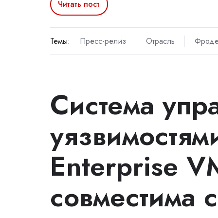
Читать пост
Темы:
Пресс-релиз
Отрасль
Фроде
Система упр
уязвимостями
Enterprise 
совместима 