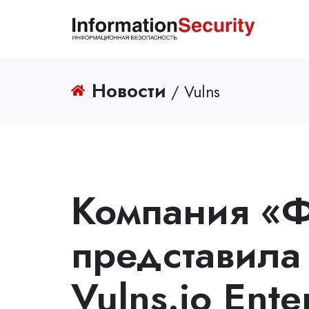
Новости
/ Vulns
Компания «
представила
Vulns.io Ente