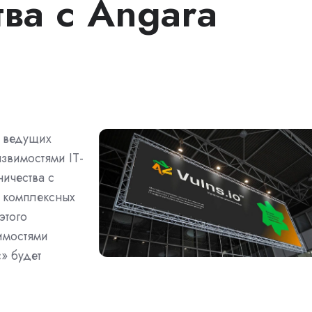
ва с Angara
з ведущих
звимостями IT-
ничества с
м комплексных
этого
имостями
» будет