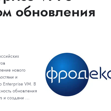
ом обновления
оссийских
тов
ление нового
мостями и
o Enterprise VM. В
жность обновления
s и создани …