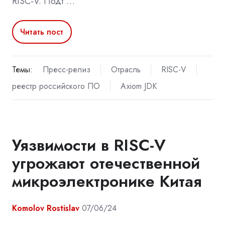
RISC-V. Подт …
Читать пост
Темы:
Пресс-релиз
Отрасль
RISC-V
реестр российского ПО
Axiom JDK
Уязвимости в RISC-V
угрожают отечественной
микроэлектронике Китая
Komolov Rostislav
07/06/24