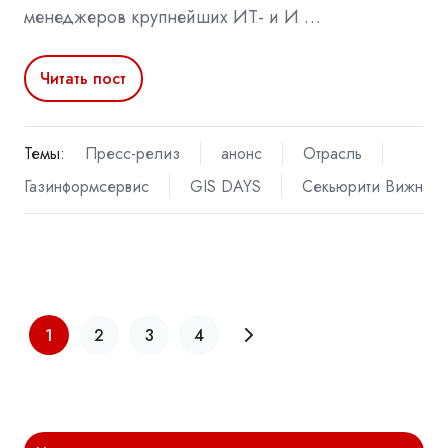
менеджеров крупнейших ИТ- и И …
Читать пост
Темы:
Пресс-релиз
анонс
Отрасль
Газинформсервис
GIS DAYS
Секьюрити Вижн
1
2
3
4