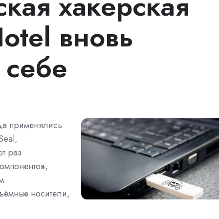
кая хакерская
otel вновь
 себе
да применялись
Seal,
т раз
омпонентов,
м
ъёмные носители,