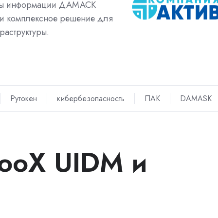
иты информации ДАМАСК
комплексное решение для
раструктуры.
Рутокен
кибербезопасность
ПАК
DAMASK
ooX UIDM и