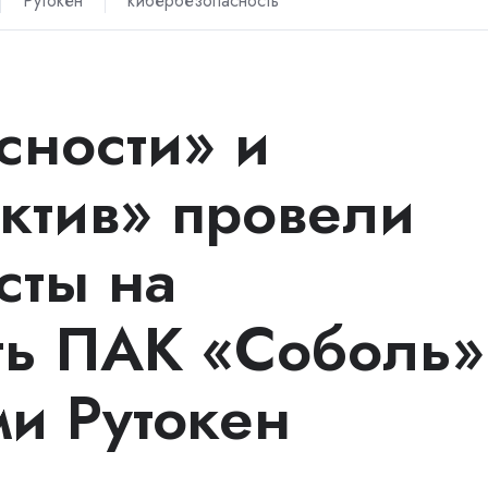
Рутокен
кибербезопасность
сности» и
ктив» провели
сты на
ть ПАК «Соболь»
ми Рутокен