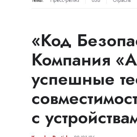
Темы:
Пресс-релиз
USB
Отрасль
«Код Безопа
Компания «А
успешные те
совместимос
c устройства