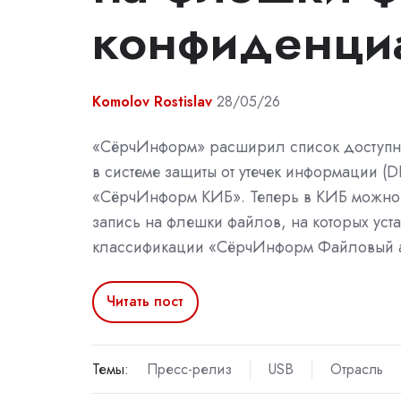
конфиденци
Komolov Rostislav
28/05/26
«СёрчИнформ» расширил список доступн
в системе защиты от утечек информации (D
«СёрчИнформ КИБ». Теперь в КИБ можно
запись на флешки файлов, на которых уст
классификации «СёрчИнформ Файловый а
Читать пост
Темы:
Пресс-релиз
USB
Отрасль