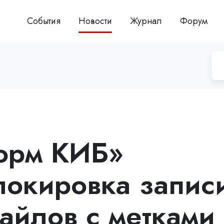
События
Новости
Журнал
Форум
орм КИБ»
локировка запис
айлов с метками