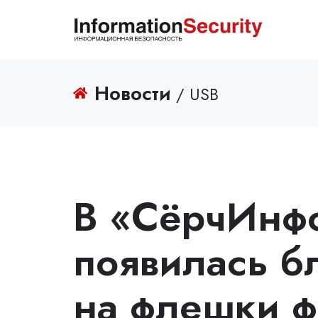
Новости
/ USB
В «СёрчИнф
появилась б
на флешки ф