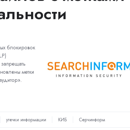
альности
ых блокировок
LP)
 запрещать
ановлены метки
удитор».
утечки информации
КИБ
Серчинформ