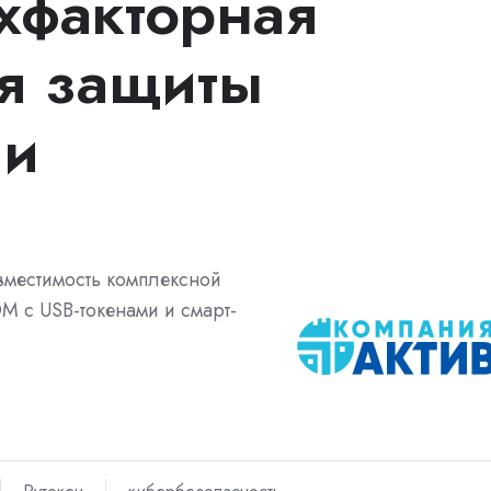
ухфакторная
я защиты
зи
вместимость комплексной
M с USB-токенами и смарт-