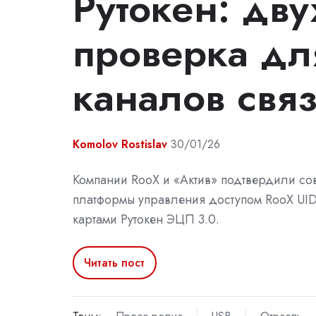
Рутокен: дв
проверка дл
каналов свя
Komolov Rostislav
30/01/26
Компании RooX и «Актив» подтвердили со
платформы управления доступом RooX UID
картами Рутокен ЭЦП 3.0.
Читать пост