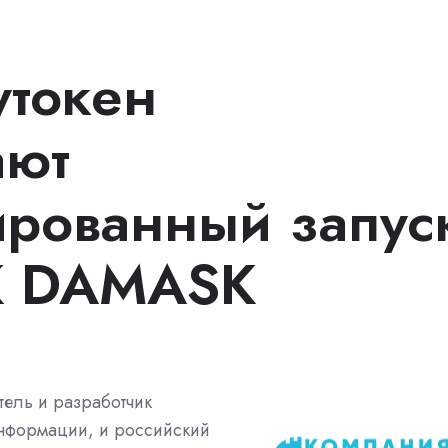
утокен
ают
рованный запус
К DAMASK
тель и разработчик
информации, и российский